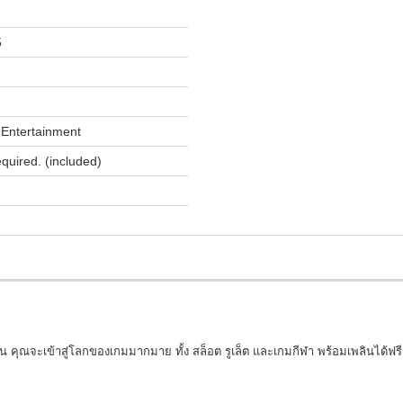
5
Entertainment
equired. (included)
ยน คุณจะเข้าสู่โลกของเกมมากมาย ทั้ง สล็อต รูเล็ต และเกมกีฬา พร้อมเพลินได้ฟรี