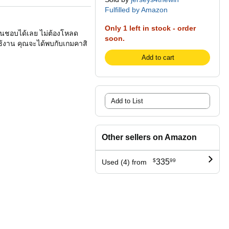
Fulfilled by Amazon
Only 1 left in stock - order
ื่นชอบได้เลย ไม่ต้องโหลด
soon.
้งาน คุณจะได้พบกับเกมคาสิ
Add to cart
Add to List
Other sellers on Amazon
$
335
99
Used (4) from