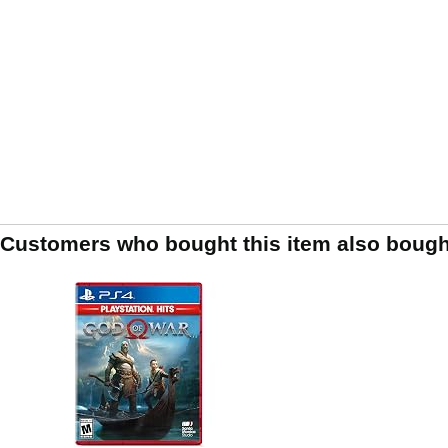
Customers who bought this item also bough