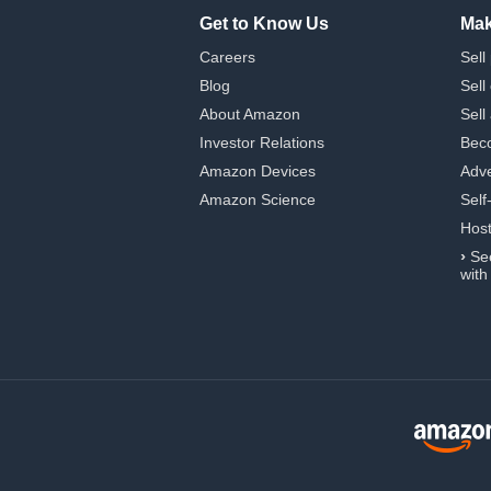
Get to Know Us
Mak
Careers
Sell
Blog
Sell
About Amazon
Sell
Investor Relations
Beco
Amazon Devices
Adve
Amazon Science
Self
Hos
›
Se
with