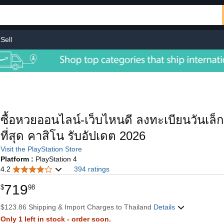
Sell
ซื้อหวยออนไลน์-เว็บไหนดี ลงทะเบียนวันเล็ก
ที่สุด คาสิโน รับอัปเดต 2026
Visit the PlayStation Store
Platform :
PlayStation 4
4.2
394 ratings
719
$
98
$123.86 Shipping & Import Charges to Thailand
Details
Only 1 left in stock - order soon.