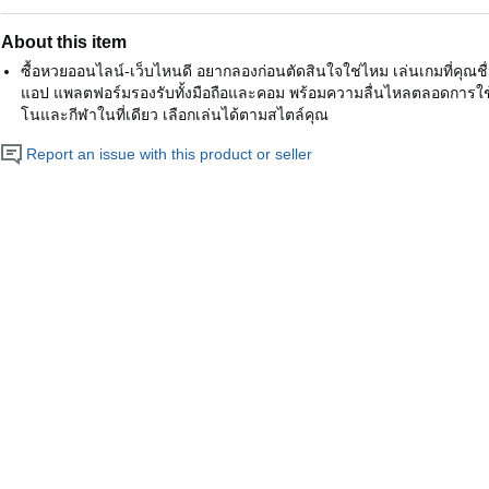
About this item
ซื้อหวยออนไลน์-เว็บไหนดี อยากลองก่อนตัดสินใจใช่ไหม เล่นเกมที่คุณช
แอป แพลตฟอร์มรองรับทั้งมือถือและคอม พร้อมความลื่นไหลตลอดการใช
โนและกีฬาในที่เดียว เลือกเล่นได้ตามสไตล์คุณ
Report an issue with this product or seller