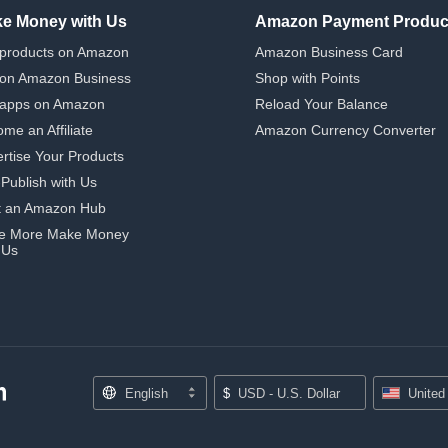
e Money with Us
Amazon Payment Produc
 products on Amazon
Amazon Business Card
 on Amazon Business
Shop with Points
 apps on Amazon
Reload Your Balance
me an Affiliate
Amazon Currency Converter
rtise Your Products
-Publish with Us
t an Amazon Hub
e More Make Money
 Us
English
$
USD - U.S. Dollar
United