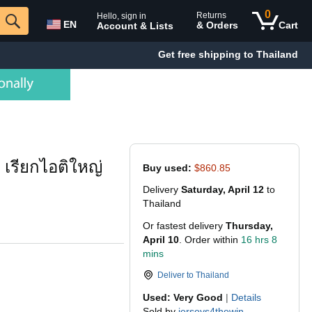
0
Returns
Hello, sign in
EN
& Orders
Cart
Account & Lists
Get free shipping to Thailand
 เรียกไอติใหญ่
Buy used:
$860.85
Delivery
Saturday, April 12
to
Thailand
Or fastest delivery
Thursday,
April 10
. Order within
16 hrs 8
mins
Deliver to
Thailand
Used: Very Good
|
Details
Sold by
jerseys4thewin