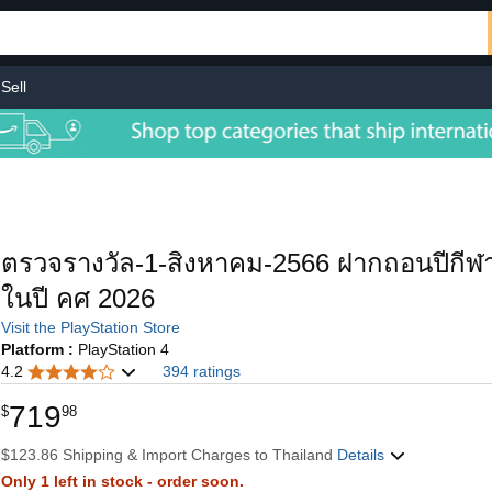
Sell
ตรวจรางวัล-1-สิงหาคม-2566 ฝากถอนปีกีฬา 
ในปี คศ 2026
Visit the PlayStation Store
Platform :
PlayStation 4
4.2
394 ratings
719
$
98
$123.86 Shipping & Import Charges to Thailand
Details
Only 1 left in stock - order soon.