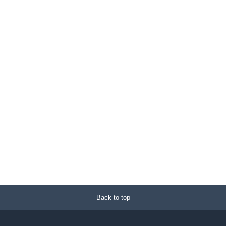
Back to top