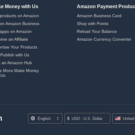
e Money with Us
Amazon Payment Produc
 products on Amazon
Amazon Business Card
 on Amazon Business
Shop with Points
 apps on Amazon
Reload Your Balance
me an Affiliate
Amazon Currency Converter
rtise Your Products
-Publish with Us
t an Amazon Hub
e More Make Money
 Us
English
$
USD - U.S. Dollar
United