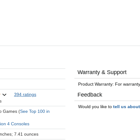
Warranty & Support
Product Warranty: For warranty
Feedback
394 ratings
s
Would you like to
tell us abou
eo Games (
See Top 100 in
tion 4 Consoles
 inches; 7.41 ounces