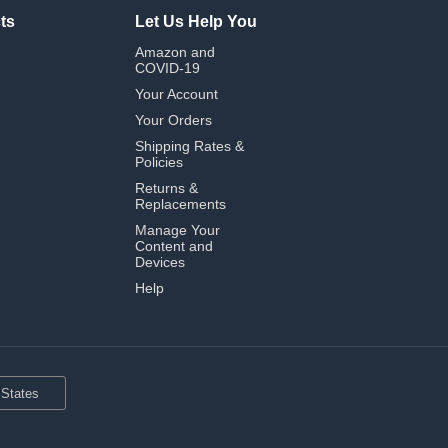
ts
Let Us Help You
Amazon and
COVID-19
Your Account
Your Orders
Shipping Rates &
Policies
Returns &
Replacements
Manage Your
Content and
Devices
Help
 States