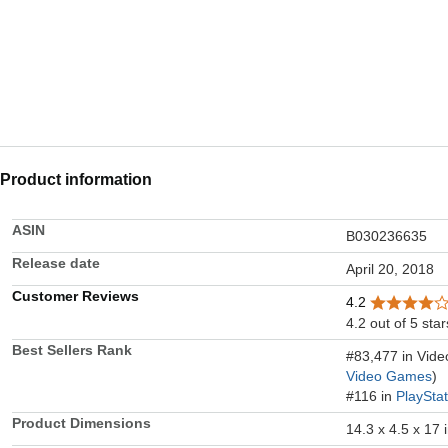
Product information
ASIN
B030236635
Release date
April 20, 2018
Customer Reviews
4.2
4.2 out of 5 star
Best Sellers Rank
#83,477 in Vid
Video Games
)
#116 in
PlaySta
Product Dimensions
14.3 x 4.5 x 17