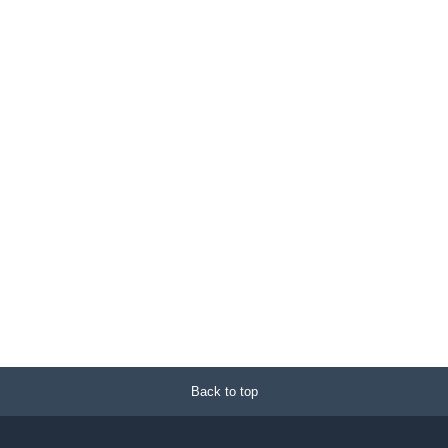
Back to top