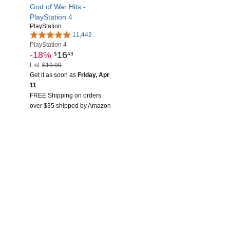
God of War Hits -
PlayStation 4
PlayStation
11,442
PlayStation 4
-18%
16
$
43
List:
$19.99
Get it as soon as
Friday, Apr
11
FREE Shipping on orders
over $35 shipped by Amazon