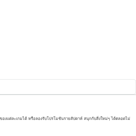
ของแต่ละเกมได้ หรือลองรับโปรโมชันรายสัปดาห์ สนุกกับสิ่งใหม่ๆ ได้ตลอดไม่