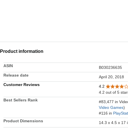
Product information
ASIN
B030236635
Release date
April 20, 2018
Customer Reviews
4.2
4.2 out of 5 star
Best Sellers Rank
#83,477 in Vid
Video Games
)
#116 in
PlaySta
Product Dimensions
14.3 x 4.5 x 17