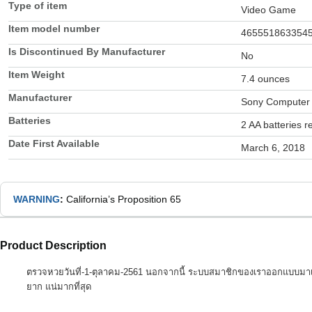
Type of item
Video Game
Item model number
465551863354
Is Discontinued By Manufacturer
No
Item Weight
7.4 ounces
Manufacturer
Sony Computer 
Batteries
2 AA batteries r
Date First Available
March 6, 2018
WARNING
:
California’s Proposition 65
Product Description
ตรวจหวยวันที่-1-ตุลาคม-2561 นอกจากนี้ ระบบสมาชิกของเราออกแบบมาเพื่อ
ยาก แน่มากที่สุด