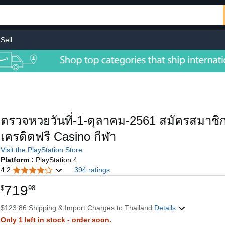
Sell
ตรวจหวยวันที่-1-ตุลาคม-2561 สมัครสมาชิก
เครดิตฟรี Casino กีฬา
Visit the PlayStation Store
Platform :
PlayStation 4
4.2
394 ratings
719
$
98
$123.86 Shipping & Import Charges to Thailand
Details
Only 1 left in stock - order soon.