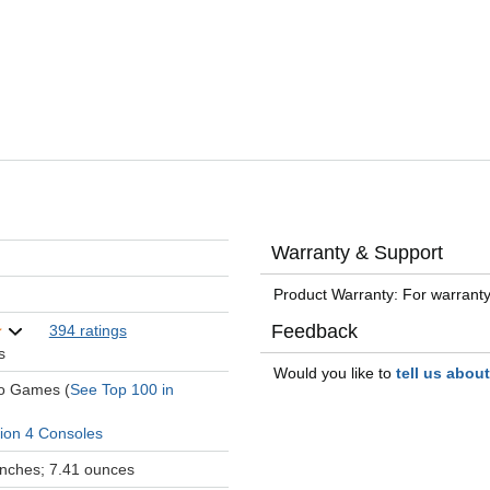
Warranty & Support
Product Warranty: For warranty
Feedback
394 ratings
s
Would you like to
tell us abou
eo Games (
See Top 100 in
tion 4 Consoles
 inches; 7.41 ounces