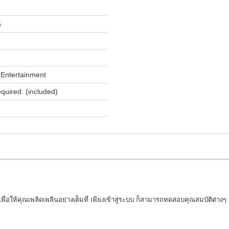
5
Entertainment
equired. (included)
ให้คุณเพลิดเพลินอย่างเต็มที่ เพียงเข้าสู่ระบบ ก็สามารถทดสอบคุณสมบัติต่างๆ 