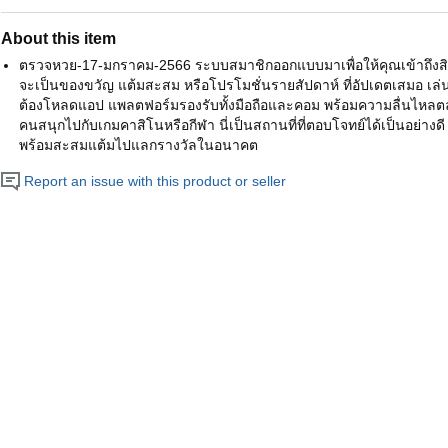
About this item
ตรวจหวย-17-มกราคม-2566 ระบบสมาชิกออกแบบมาเพื่อให้คุณเข้าถึงสิทธิ
จะเป็นของขวัญ แต้มสะสม หรือโปรโมชั่นรายสัปดาห์ ที่อัปเดตเสมอ เล่นเ
ต้องโหลดแอป แพลตฟอร์มรองรับทั้งมือถือและคอม พร้อมความลื่นไหล
คนสนุกไปกับเกมคาสิโนหรือกีฬา นี่เป็นสถานที่ที่ตอบโจทย์ได้เป็นอย่างด
พร้อมสะสมแต้มไปแลกรางวัลในอนาคต
Report an issue with this product or seller