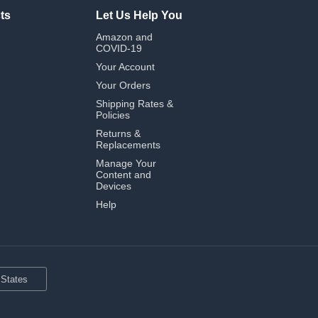
ts
Let Us Help You
Amazon and
COVID-19
Your Account
Your Orders
Shipping Rates &
Policies
Returns &
Replacements
Manage Your
Content and
Devices
Help
 States