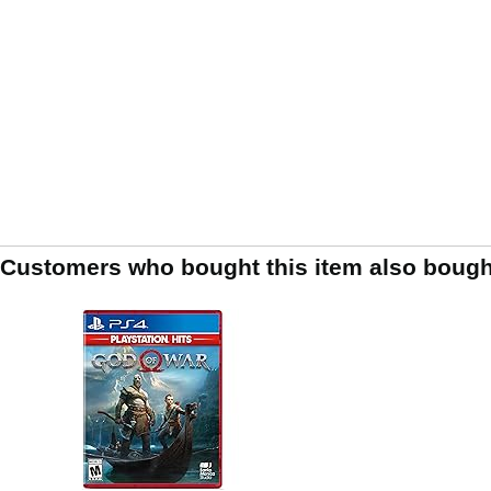
Customers who bought this item also bough