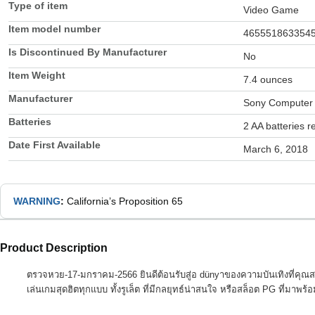
Type of item
Video Game
Item model number
465551863354
Is Discontinued By Manufacturer
No
Item Weight
7.4 ounces
Manufacturer
Sony Computer 
Batteries
2 AA batteries r
Date First Available
March 6, 2018
WARNING
:
California’s Proposition 65
Product Description
ตรวจหวย-17-มกราคม-2566 ยินดีต้อนรับสู่อ dünyาของความบันเทิงที่คุณส
เล่นเกมสุดฮิตทุกแบบ ทั้งรูเล็ต ที่มีกลยุทธ์น่าสนใจ หรือสล็อต PG ที่มาพ