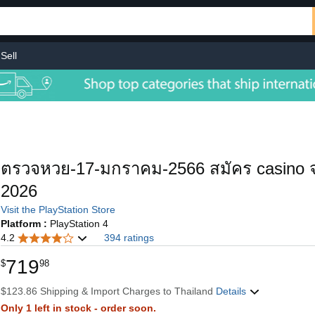
Sell
ตรวจหวย-17-มกราคม-2566 สมัคร casino จ่
2026
Visit the PlayStation Store
Platform :
PlayStation 4
4.2
394 ratings
719
$
98
$123.86 Shipping & Import Charges to Thailand
Details
Only 1 left in stock - order soon.