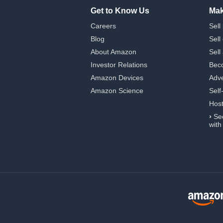
Get to Know Us
Mak
Careers
Sell
Blog
Sell
About Amazon
Sell
Investor Relations
Beco
Amazon Devices
Adve
Amazon Science
Self
Hos
›
Se
with