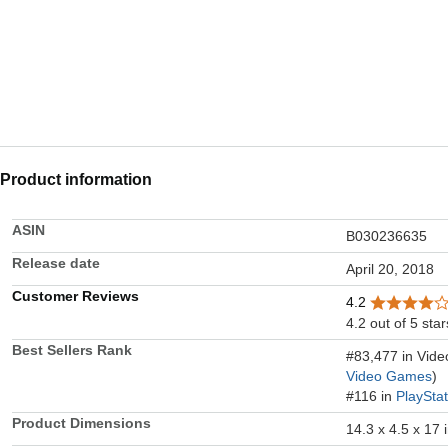
Product information
ASIN
B030236635
Release date
April 20, 2018
Customer Reviews
4.2
4.2 out of 5 star
Best Sellers Rank
#83,477 in Vid
Video Games
)
#116 in
PlaySta
Product Dimensions
14.3 x 4.5 x 17