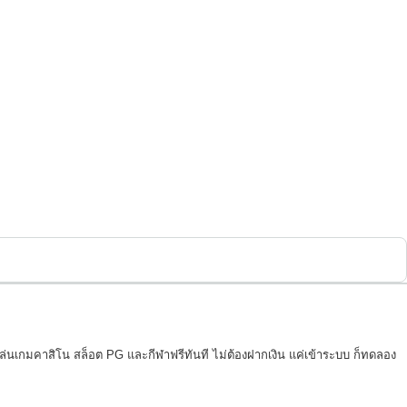
ล่นเกมคาสิโน สล็อต PG และกีฬาฟรีทันที ไม่ต้องฝากเงิน แค่เข้าระบบ ก็ทดลอง