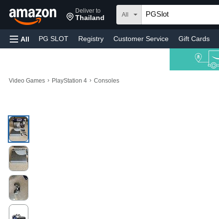
Deliver to
All
Thailand
PG SLOT
Registry
Customer Service
Gift Cards
All
›
›
Video Games
PlayStation 4
Consoles