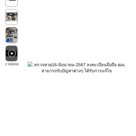
2 VIDEOS