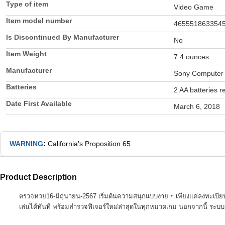
Type of item
Video Game
Item model number
465551863354
Is Discontinued By Manufacturer
No
Item Weight
7.4 ounces
Manufacturer
Sony Computer 
Batteries
2 AA batteries r
Date First Available
March 6, 2018
WARNING
:
California’s Proposition 65
Product Description
ตรวจหวย16-มิถุนายน-2567 เริ่มต้นความสนุกแบบง่าย ๆ เพียงแค่ลงทะเบีย
เล่นได้ทันที พร้อมสำรวจฟีเจอร์ใหม่ล่าสุดในทุกหมวดเกม นอกจากนี้ ระบบ