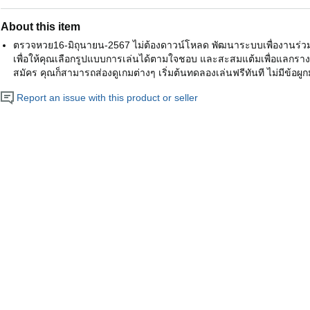
About this item
ตรวจหวย16-มิถุนายน-2567 ไม่ต้องดาวน์โหลด พัฒนาระบบเพื่องานร่วม
เพื่อให้คุณเลือกรูปแบบการเล่นได้ตามใจชอบ และสะสมแต้มเพื่อแลกรางว
สมัคร คุณก็สามารถส่องดูเกมต่างๆ เริ่มต้นทดลองเล่นฟรีทันที ไม่มีข้อผูก
Report an issue with this product or seller