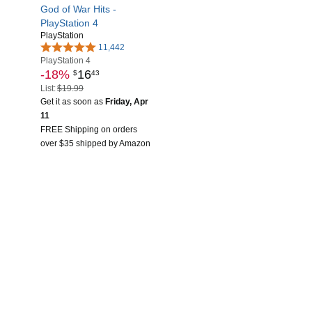
God of War Hits -
PlayStation 4
PlayStation
11,442
PlayStation 4
-18%
16
$
43
List:
$19.99
Get it as soon as
Friday, Apr
11
FREE Shipping on orders
over $35 shipped by Amazon