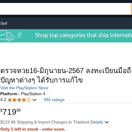
Sell
ตรวจหวย16-มิถุนายน-2567 ลงทะเบียนมือถ
ปัญหาต่างๆ ได้รับการแก้ไข
Visit the PlayStation Store
Platform :
PlayStation 4
4.2
394 ratings
719
$
98
$123.86 Shipping & Import Charges to Thailand
Details
Only 1 left in stock - order soon.