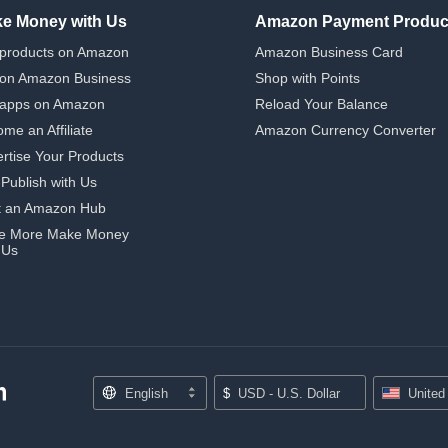
e Money with Us
Amazon Payment Produc
 products on Amazon
Amazon Business Card
 on Amazon Business
Shop with Points
 apps on Amazon
Reload Your Balance
me an Affiliate
Amazon Currency Converter
rtise Your Products
-Publish with Us
t an Amazon Hub
e More Make Money
 Us
English
$
USD - U.S. Dollar
United