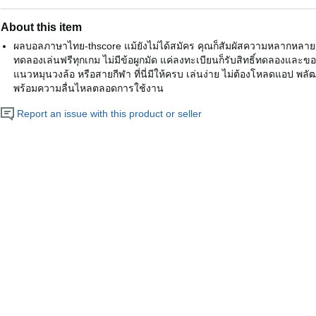
About this item
ผลบอลภาษาไทย-thscore แม้ยังไม่ได้สมัคร คุณก็สัมผัสความหลากหลายเก
ทดลองเล่นฟรีทุกเกม ไม่มีข้อผูกมัด แค่ลงทะเบียนก็รับสิทธิ์ทดลองและ
แนวหมุนวงล้อ หรือสายกีฬา ที่นี่มีให้ครบ เล่นง่าย ไม่ต้องโหลดแอป พลั
พร้อมความลื่นไหลตลอดการใช้งาน
Report an issue with this product or seller