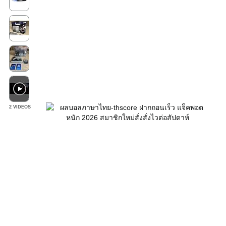
2 VIDEOS