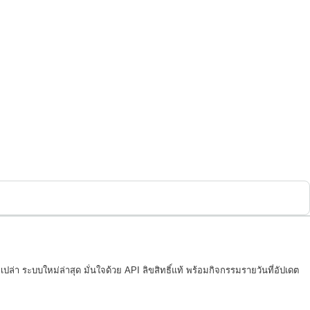
 ระบบใหม่ล่าสุด มั่นใจด้วย API ลิขสิทธิ์แท้ พร้อมกิจกรรมรายวันที่อัปเดต