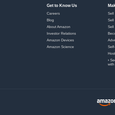
Get to Know Us
Mak
Careers
Sell
Blog
Sell
About Amazon
Sell
Investor Relations
Beco
Amazon Devices
Adve
Amazon Science
Self
Hos
›
Se
with