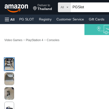
Deliver to
All
Thailand
PG SLOT
Registry
Customer Service
Gift Cards
All
›
›
Video Games
PlayStation 4
Consoles