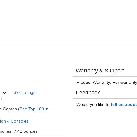
Warranty & Support
Product Warranty: For warranty
Feedback
394 ratings
s
Would you like to
tell us abou
eo Games (
See Top 100 in
tion 4 Consoles
 inches; 7.41 ounces