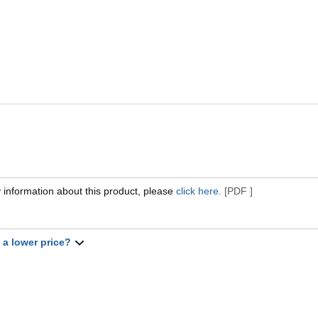
 information about this product, please
click here.
[PDF ]
t a lower price?