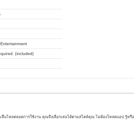
5
Entertainment
equired. (included)
หลตลอดการใช้งาน คุณจึงเลือกเล่นได้ตามสไตล์คุณ ไม่ต้องโหลดแอป รู้หรือเปล่า