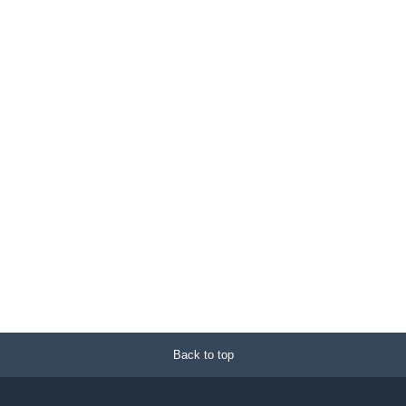
Back to top