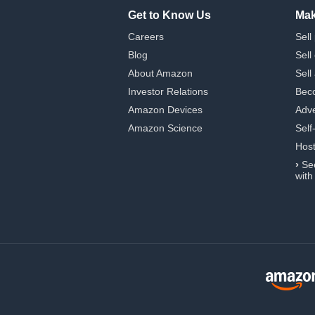
Get to Know Us
Mak
Careers
Sell
Blog
Sell
About Amazon
Sell
Investor Relations
Beco
Amazon Devices
Adve
Amazon Science
Self
Hos
›
Se
with