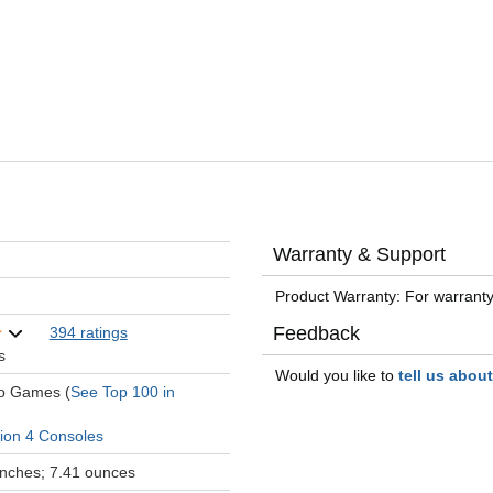
Warranty & Support
Product Warranty: For warranty
Feedback
394 ratings
s
Would you like to
tell us abou
eo Games (
See Top 100 in
tion 4 Consoles
 inches; 7.41 ounces