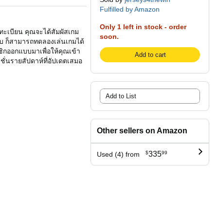
Fulfilled by Amazon
Only 1 left in stock - order
ทะเบียน คุณจะได้สัมผัสเกม
soon.
ะบบ ก็สามารถทดลองเล่นเกมได้
ิกออกแบบมาเพื่อให้คุณเข้า
Add to cart
ชั่นรายสัปดาห์ที่อัปเดตเสมอ
Add to List
Other sellers on Amazon
$
335
99
Used (4) from