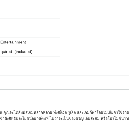
5
Entertainment
equired. (included)
ยน คุณจะได้สัมผัสเกมหลากหลาย ทั้งสล็อต รูเล็ต และเกมกีฬาโดยไม่เสียค่าใช้จ่า
าถึงสิทธิประโยชน์อย่างเต็มที่ ไม่ว่าจะเป็นของขวัญแต้มสะสม หรือโปรโมชั่นราย