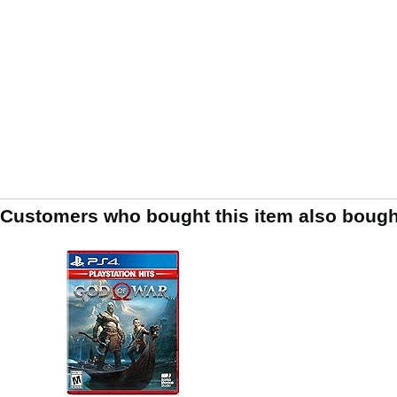
Customers who bought this item also bough