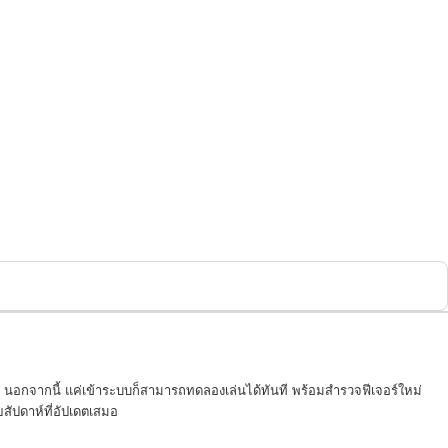
ย นอกจากนี้ แค่เข้าระบบก็สามารถทดลองเล่นได้ทันที พร้อมสำรวจฟีเจอร์ใหม่
สัปดาห์ที่อัปเดตเสมอ