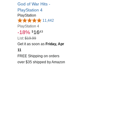
God of War Hits -
PlayStation 4
PlayStation
11,442
PlayStation 4
-18%
16
$
43
List:
$19.99
Get it as soon as
Friday, Apr
11
FREE Shipping on orders
over $35 shipped by Amazon