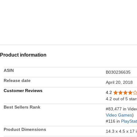
Product information
ASIN
B030236635
Release date
April 20, 2018
Customer Reviews
4.2
4.2 out of 5 star
Best Sellers Rank
#83,477 in Vid
Video Games
)
#116 in
PlaySta
Product Dimensions
14.3 x 4.5 x 17