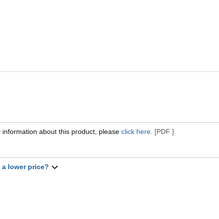
 information about this product, please
click here.
[PDF ]
t a lower price?