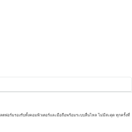
อร์มรองรับทั้งคอมพิวเตอร์และมือถือพร้อมระบบลื่นไหล ไม่มีสะดุด ทุกครั้งที่