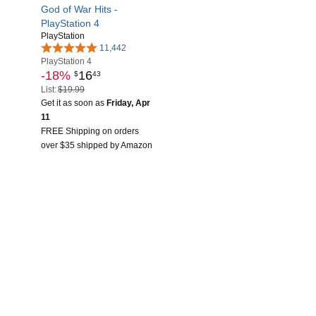
God of War Hits -
PlayStation 4
PlayStation
11,442
PlayStation 4
-18%
16
$
43
List:
$19.99
Get it as soon as
Friday, Apr
11
FREE Shipping on orders
over $35 shipped by Amazon