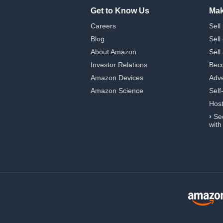
Get to Know Us
Mak
Careers
Sell
Blog
Sell
About Amazon
Sell
Investor Relations
Beco
Amazon Devices
Adve
Amazon Science
Self
Hos
›
Se
with