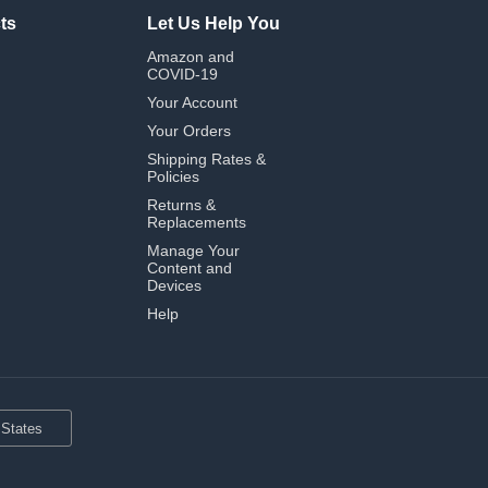
ts
Let Us Help You
Amazon and
COVID-19
Your Account
Your Orders
Shipping Rates &
Policies
Returns &
Replacements
Manage Your
Content and
Devices
Help
 States