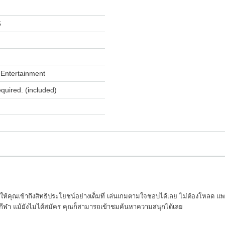
5
Entertainment
equired. (included)
คุณเข้าถึงสิทธิประโยชน์อย่างเต็มที่ เล่นเกมตามใจชอบได้เลย ไม่ต้องโหลด แพลตฟ
หรือกีฬา แม้ยังไม่ได้สมัคร คุณก็สามารถเข้าชมค้นหาความสนุกได้เลย