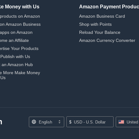
e Money with Us
Amazon Payment Produc
 products on Amazon
Amazon Business Card
 on Amazon Business
Shop with Points
 apps on Amazon
Reload Your Balance
me an Affiliate
Amazon Currency Converter
rtise Your Products
-Publish with Us
t an Amazon Hub
e More Make Money
 Us
English
$
USD - U.S. Dollar
United