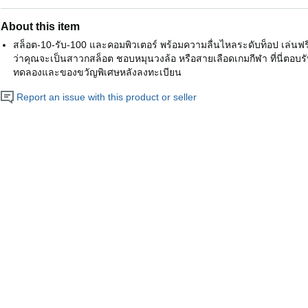
About this item
สล็อต-10-รับ-100 และคอมพิวเตอร์ พร้อมความลื่นไหลระดับท็อป เล่นฟรีแ
ว่าคุณจะเป็นสาวกสล็อต ชอบหมุนวงล้อ หรือสายเลือดเกมกีฬา ที่นี่ตอบรับ
ทดลองและของขวัญพิเศษหลังลงทะเบียน
Report an issue with this product or seller