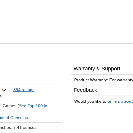
Warranty & Support
Product Warranty: For warranty
Feedback
394 ratings
s
Would you like to
tell us abou
eo Games (
See Top 100 in
tion 4 Consoles
 inches; 7.41 ounces