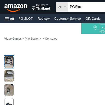
Deliver to
All
Thailand
PG SLOT
Registry
Customer Service
Gift Cards
All
›
›
Video Games
PlayStation 4
Consoles