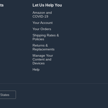
ts
Let Us Help You
Amazon and
COVID-19
Your Account
Your Orders
Shipping Rates &
Policies
Returns &
Replacements
Manage Your
Content and
Devices
Help
 States