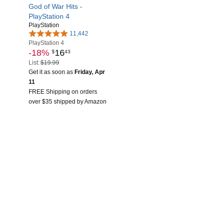
God of War Hits -
PlayStation 4
PlayStation
11,442
PlayStation 4
-18%
16
$
43
List:
$19.99
Get it as soon as
Friday, Apr
11
FREE Shipping on orders
over $35 shipped by Amazon