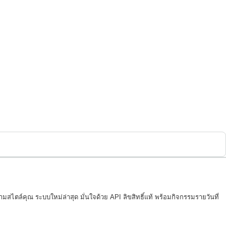
ไตล์คุณ ระบบใหม่ล่าสุด มั่นใจด้วย API ลิขสิทธิ์แท้ พร้อมกิจกรรมรายวันที่