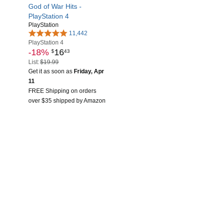
God of War Hits -
PlayStation 4
PlayStation
11,442
PlayStation 4
-18%
16
$
43
List:
$19.99
Get it as soon as
Friday, Apr
11
FREE Shipping on orders
over $35 shipped by Amazon