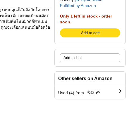
Fulfilled by Amazon
สู่ระบบคุณก็สัมผัสกับโลกการ
รูเล็ต เพียงลงทะเบียนสมัคร
Only 1 left in stock - order
การเดิมพันในหมวดกีฬาแบบ
soon.
าคุณจะเลือกเล่นบนมือถือหรือ
Add to cart
Add to List
Other sellers on Amazon
$
335
99
Used (4) from