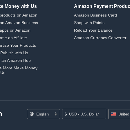
e Money with Us
Amazon Payment Produc
 products on Amazon
Amazon Business Card
 on Amazon Business
Shop with Points
 apps on Amazon
Reload Your Balance
me an Affiliate
Amazon Currency Converter
rtise Your Products
-Publish with Us
t an Amazon Hub
e More Make Money
 Us
English
$
USD - U.S. Dollar
United