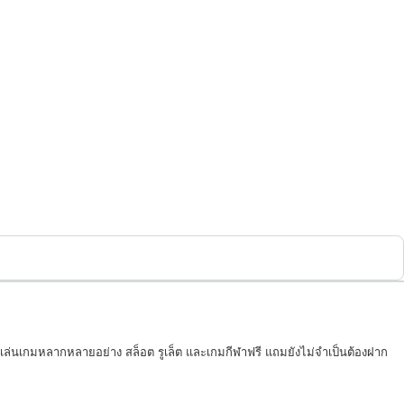
ย เล่นเกมหลากหลายอย่าง สล็อต รูเล็ต และเกมกีฬาฟรี แถมยังไม่จำเป็นต้องฝาก