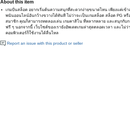
About this item
เกมปั่นสล็อต อยากเริ่มต้นความสนุกที่สะดวกง่ายขนาดไหน เพียงแค่เข้า
พนันออนไลน์อันกว้างขวางได้ทันที ไม่ว่าจะเป็นเกมสล็อต สล็อต PG หรือ
สมาชิก คุณก็สามารถทดลองเล่น เกมคาสิโน ที่หลากหลาย และสนุกกับ
ฟรี ๆ นอกจากนี้ เว็บไซต์ของเรายังอัพเดตเกมล่าสุดตลอดเวลา และไม่ว่
คอมพิวเตอร์ก็ใช้งานได้ลื่นไหล
Report an issue with this product or seller