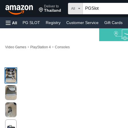
Deliver to
All
Thailand
PG SLOT
Registry
Customer Service
Gift Cards
All
›
›
Video Games
PlayStation 4
Consoles