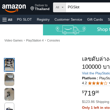
Deliver to
All
Thailand
PG SLOT
Registry
Customer Service
Gift Cards
S
All
›
›
Video Games
PlayStation 4
Consoles
เลขดับล่าง
100000 บา
Visit the PlayStat
Platform :
PlaySt
4.2
719
$
98
$123.86 Shipping
Only 1 left in st