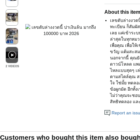
About this ite
เลขดับล่างงวดนี
ทะเบียน ก็สัมผั
เลย แค่เข้าระบ
ล่าสุดในทุกหม
เพื่อคุณ เพื่อให
ขวัญ แต้มสะสม 
นอกจากนี้ คุณยั
ดาวน์โหลด แพลต
2 VIDEOS
ไหลแบบสุดๆ เล่
ตามสไตล์คุณ ส
ใจ ใช่มั้ย ทดลอง
ข้อผูกมัด อีกทั้
ไม่ว่าคุณจะชอบเ
สิทธิทดลอง แล
Report an issue
Customers who bought this item also bough