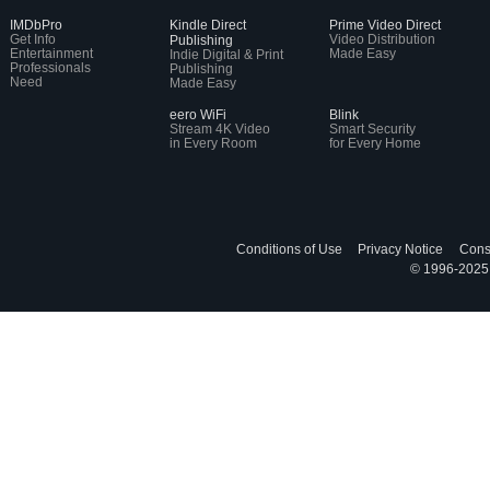
IMDbPro
Kindle Direct
Prime Video Direct
Get Info
Video Distribution
Publishing
Entertainment
Made Easy
Indie Digital & Print
Professionals
Publishing
Need
Made Easy
eero WiFi
Blink
Stream 4K Video
Smart Security
in Every Room
for Every Home
Conditions of Use
Privacy Notice
Cons
© 1996-2025, 