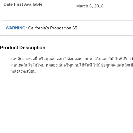
Date First Available
March 6, 2018
WARNING
:
California’s Proposition 65
Product Description
เลขดับล่างงวดนี้ หรือคุณอาจจะกำลังมองหาเกมคาสิโนและกีฬาในที่เดีย
ก่อนตัดสินใจใช่ไหม ทดลองเล่นฟรีทุกเกมได้ทันที ไม่มีข้อผูกมัด แค่คลิก
หลังลงทะเบียน