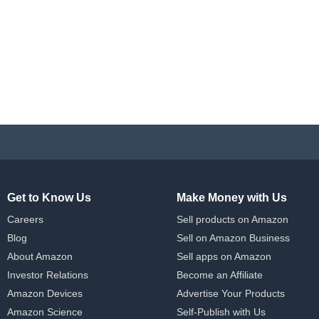
Get to Know Us
Make Money with Us
Careers
Sell products on Amazon
Blog
Sell on Amazon Business
About Amazon
Sell apps on Amazon
Investor Relations
Become an Affiliate
Amazon Devices
Advertise Your Products
Amazon Science
Self-Publish with Us