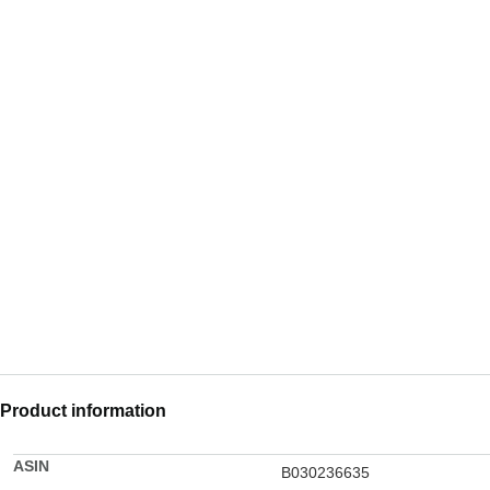
Product information
ASIN
B030236635