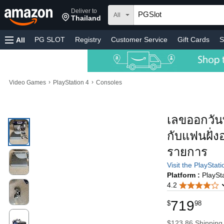
Deliver to
All
Thailand
PG SLOT
Registry
Customer Service
Gift Cards
S
All
›
›
Video Games
PlayStation 4
Consoles
เลขออกวัน
กับแฟนฝั่ง
รายการ
Visit the PlayStat
Platform :
PlaySt
4.2
719
$
98
$123.86 Shipping