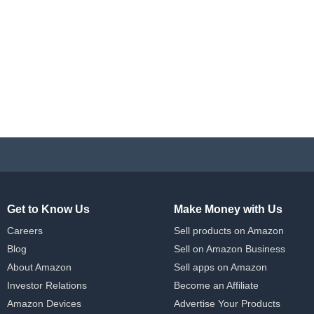
Get to Know Us
Make Money with Us
Careers
Sell products on Amazon
Blog
Sell on Amazon Business
About Amazon
Sell apps on Amazon
Investor Relations
Become an Affiliate
Amazon Devices
Advertise Your Products