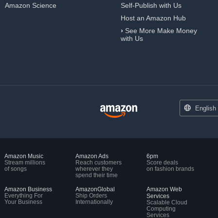
Amazon Science
Self-Publish with Us
Host an Amazon Hub
›
See More Make Money
with Us
English
Amazon Music
Amazon Ads
6pm
Stream millions
Reach customers
Score deals
of songs
wherever they
on fashion brands
spend their time
Amazon Business
AmazonGlobal
Amazon Web
Everything For
Ship Orders
Services
Your Business
Internationally
Scalable Cloud
Computing
Services