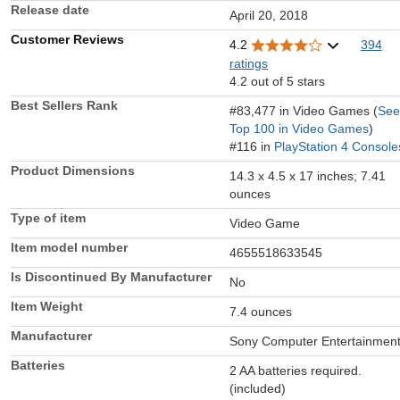
Release date
April 20, 2018
Customer Reviews
4.2
394
ratings
4.2 out of 5 stars
Best Sellers Rank
#83,477 in Video Games (
See
Top 100 in Video Games
)
#116 in
PlayStation 4 Console
Product Dimensions
14.3 x 4.5 x 17 inches; 7.41
ounces
Type of item
Video Game
Item model number
4655518633545
Is Discontinued By Manufacturer
No
Item Weight
7.4 ounces
Manufacturer
Sony Computer Entertainmen
Batteries
2 AA batteries required.
(included)