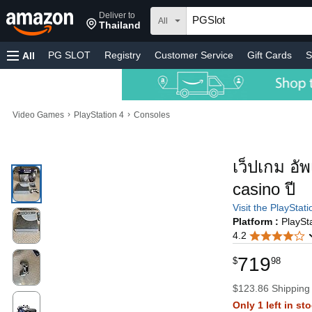
Deliver to
All
Thailand
PG SLOT
Registry
Customer Service
Gift Cards
S
All
›
›
Video Games
PlayStation 4
Consoles
เว็ปเกม อั
casino ปี
Visit the PlayStat
Platform :
PlaySt
4.2
719
$
98
$123.86 Shipping
Only 1 left in st