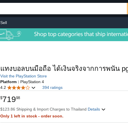
Sell
แทงบอลบนมือถือ ได้เงินจริงจากการพนัน pg
Visit the PlayStation Store
Platform :
PlayStation 4
4.2
394 ratings
719
$
98
$123.86 Shipping & Import Charges to Thailand
Details
Only 1 left in stock - order soon.