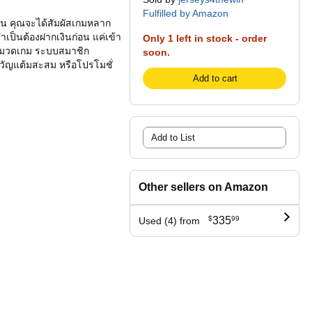
Fulfilled by Amazon
ยน คุณจะได้สัมผัสเกมหลาก
จำเป็นต้องฝากเงินก่อน แค่เข้า
Only 1 left in stock - order
กหมวดเกม ระบบสมาชิก
soon.
งขวัญแต้มสะสม หรือโปรโมชั่
Add to cart
Add to List
Other sellers on Amazon
$
335
99
Used (4) from