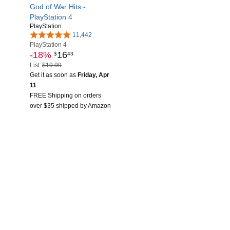
God of War Hits -
PlayStation 4
PlayStation
11,442
PlayStation 4
-18%
16
$
43
List:
$19.99
Get it as soon as
Friday, Apr
11
FREE Shipping on orders
over $35 shipped by Amazon