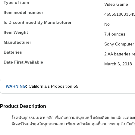
Type of item
Video Game
Item model number
465551863354
Is Discontinued By Manufacturer
No
Item Weight
7.4 ounces
Manufacturer
Sony Computer 
Batteries
2 AA batteries r
Date First Available
March 6, 2018
WARNING
:
California’s Proposition 65
Product Description
โรคพันธุกรรมเมตาบอลิก เริ่มต้นความสนุกแบบไม่ต้องคิดเยอะ เพียงแค่ลงท
ฟีเจอร์ใหม่ล่าสุดในทุกหมวดเกม เพียงแค่เริ่มต้น คุณก็สามารถสนุกไปกั