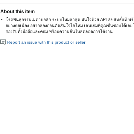
About this item
โรคพันธุกรรมเมตาบอลิก ระบบใหม่ล่าสุด มั่นใจด้วย API ลิขสิทธิ์แท้ พร
อย่างต่อเนื่อง อยากลองก่อนตัดสินใจใช่ไหม เล่นเกมที่คุณชื่นชอบได้เล
รองรับทั้งมือถือและคอม พร้อมความลื่นไหลตลอดการใช้งาน
Report an issue with this product or seller