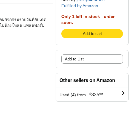
Fulfilled by Amazon
Only 1 left in stock - order
้อมกิจกรรมรายวันที่อัปเดต
soon.
ย ไม่ต้องโหลด แพลตฟอร์ม
Add to cart
Add to List
Other sellers on Amazon
$
335
99
Used (4) from