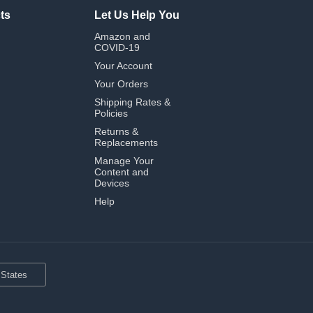
ts
Let Us Help You
Amazon and
COVID-19
Your Account
Your Orders
Shipping Rates &
Policies
Returns &
Replacements
Manage Your
Content and
Devices
Help
 States