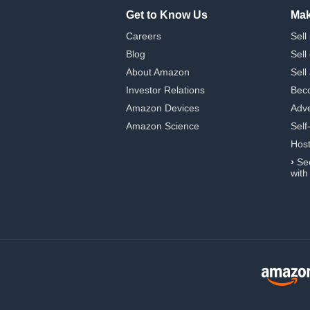
Get to Know Us
Mak
Careers
Sell
Blog
Sell
About Amazon
Sell
Investor Relations
Beco
Amazon Devices
Adve
Amazon Science
Self
Hos
›
Se
with