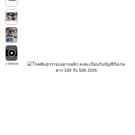
2 VIDEOS