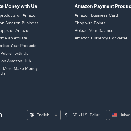
e Money with Us
Amazon Payment Produc
 products on Amazon
Amazon Business Card
 on Amazon Business
Shop with Points
 apps on Amazon
Reload Your Balance
me an Affiliate
Amazon Currency Converter
rtise Your Products
-Publish with Us
t an Amazon Hub
e More Make Money
 Us
English
$
USD - U.S. Dollar
United