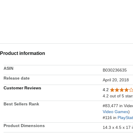
Product information
ASIN
B030236635
Release date
April 20, 2018
Customer Reviews
4.2
4.2 out of 5 star
Best Sellers Rank
#83,477 in Vid
Video Games
)
#116 in
PlaySta
Product Dimensions
14.3 x 4.5 x 17