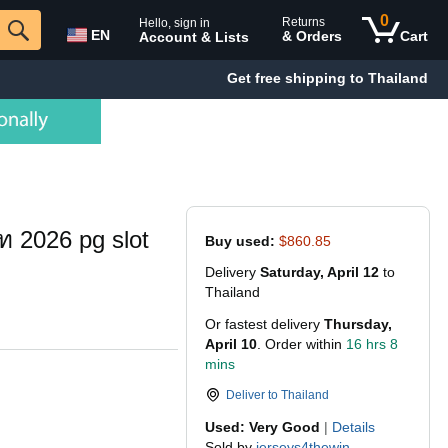
0
Returns
Hello, sign in
EN
& Orders
Cart
Account & Lists
Get free shipping to Thailand
ท 2026 pg slot
Buy used:
$860.85
Delivery
Saturday, April 12
to
Thailand
Or fastest delivery
Thursday,
April 10
. Order within
16 hrs 8
mins
Deliver to
Thailand
Used: Very Good
|
Details
Sold by
jerseys4thewin