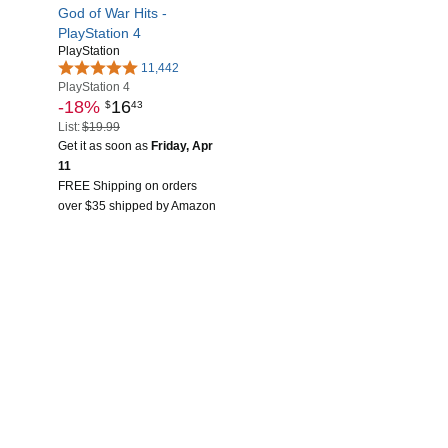
God of War Hits -
PlayStation 4
PlayStation
11,442
PlayStation 4
-18%
16
$
43
List:
$19.99
Get it as soon as
Friday, Apr
11
FREE Shipping on orders
over $35 shipped by Amazon