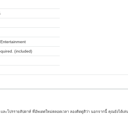
5
Entertainment
equired. (included)
ะโปรรายสัปดาห์ ที่อัพเดตใหม่ตลอดเวลา ลองคิดดูสิว่า นอกจากนี้ คุณยังได้เล่น