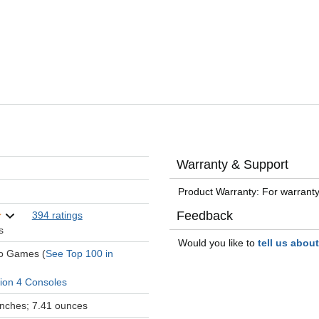
Warranty & Support
Product Warranty: For warranty
Feedback
394 ratings
s
Would you like to
tell us abou
eo Games (
See Top 100 in
tion 4 Consoles
 inches; 7.41 ounces