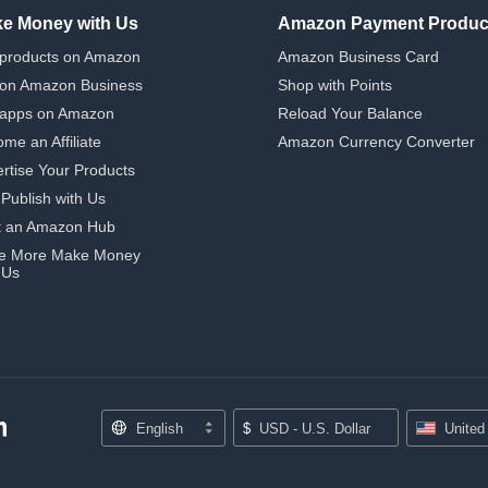
e Money with Us
Amazon Payment Produc
 products on Amazon
Amazon Business Card
 on Amazon Business
Shop with Points
 apps on Amazon
Reload Your Balance
me an Affiliate
Amazon Currency Converter
rtise Your Products
-Publish with Us
t an Amazon Hub
e More Make Money
 Us
English
$
USD - U.S. Dollar
United