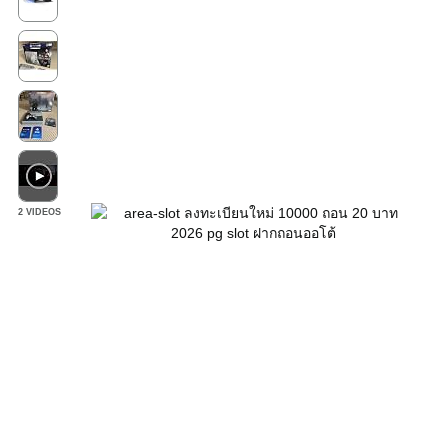
2 VIDEOS