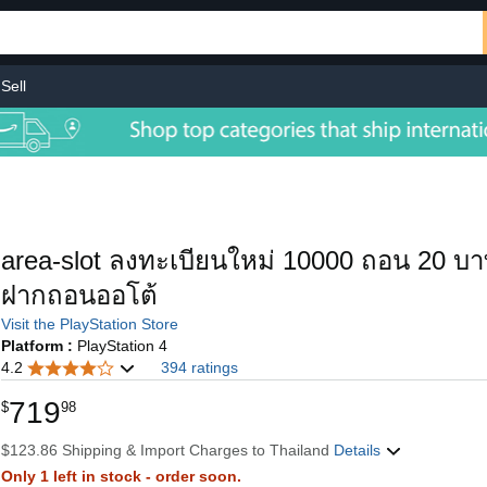
Sell
area-slot ลงทะเบียนใหม่ 10000 ถอน 20 บา
ฝากถอนออโต้
Visit the PlayStation Store
Platform :
PlayStation 4
4.2
394 ratings
719
$
98
$123.86 Shipping & Import Charges to Thailand
Details
Only 1 left in stock - order soon.