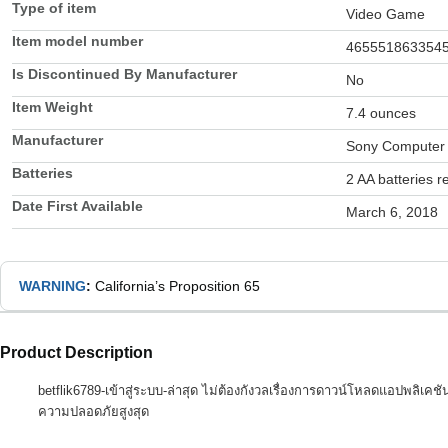
Type of item
Video Game
Item model number
465551863354
Is Discontinued By Manufacturer
No
Item Weight
7.4 ounces
Manufacturer
Sony Computer 
Batteries
2 AA batteries r
Date First Available
March 6, 2018
WARNING
:
California’s Proposition 65
Product Description
betflik6789-เข้าสู่ระบบ-ล่าสุด ไม่ต้องกังวลเรื่องการดาวน์โหลดแอปพลิเค
ความปลอดภัยสูงสุด