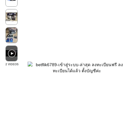
2 VIDEOS