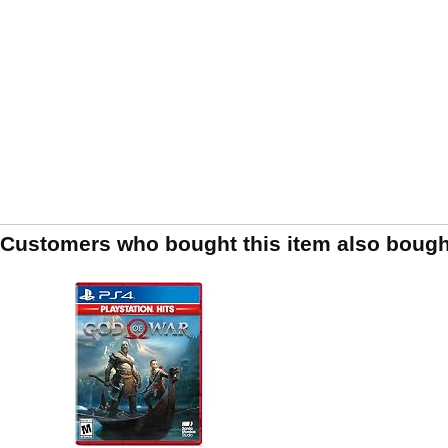
Customers who bought this item also bough