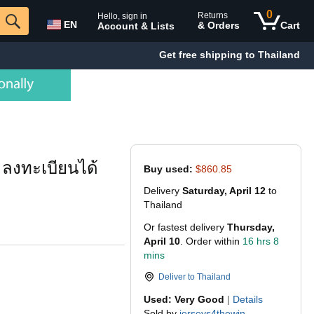
0
Returns
Hello, sign in
EN
& Orders
Cart
Account & Lists
Get free shipping to Thailand
ี ลงทะเบียนได้
Buy used:
$860.85
Delivery
Saturday, April 12
to
Thailand
Or fastest delivery
Thursday,
April 10
. Order within
16 hrs 8
mins
Deliver to
Thailand
Used: Very Good
|
Details
Sold by
jerseys4thewin