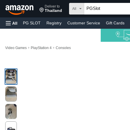
Deliver to
All
Thailand
PG SLOT
Registry
Customer Service
Gift Cards
All
›
›
Video Games
PlayStation 4
Consoles