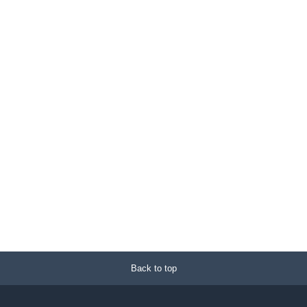
Back to top