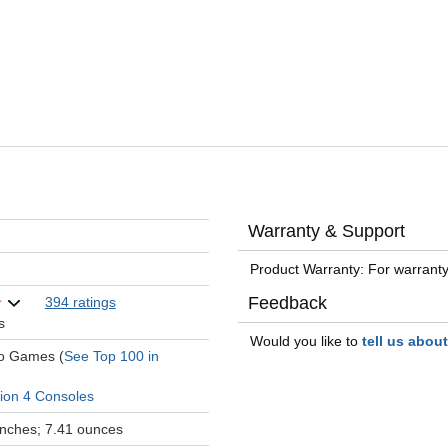
Warranty & Support
Product Warranty: For warranty
Feedback
394 ratings
s
Would you like to
tell us abou
eo Games (
See Top 100 in
tion 4 Consoles
 inches; 7.41 ounces