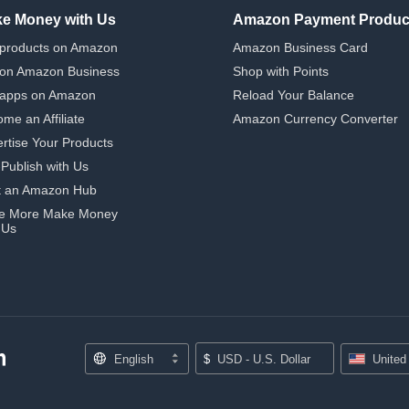
e Money with Us
Amazon Payment Produc
 products on Amazon
Amazon Business Card
 on Amazon Business
Shop with Points
 apps on Amazon
Reload Your Balance
me an Affiliate
Amazon Currency Converter
rtise Your Products
-Publish with Us
t an Amazon Hub
e More Make Money
 Us
English
$
USD - U.S. Dollar
United