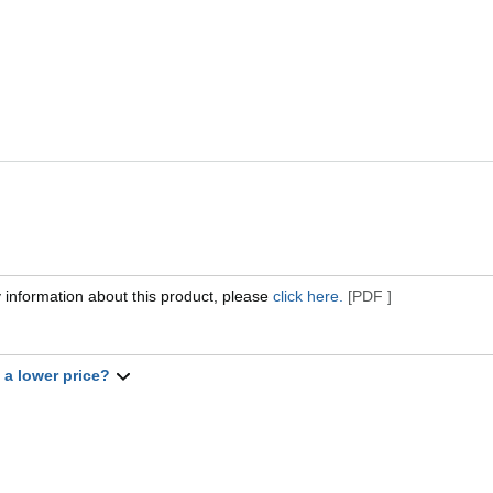
 information about this product, please
click here.
[PDF ]
t a lower price?