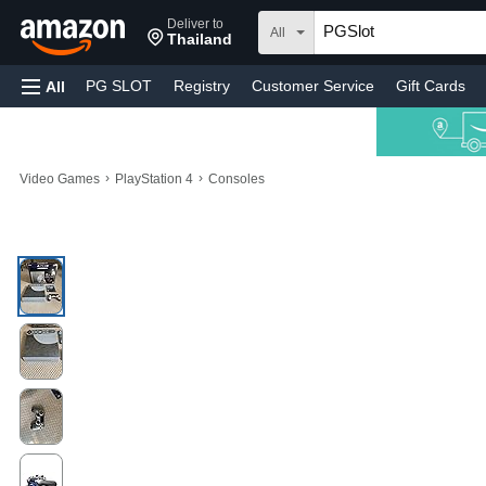
Deliver to
All
Thailand
PG SLOT
Registry
Customer Service
Gift Cards
All
›
›
Video Games
PlayStation 4
Consoles