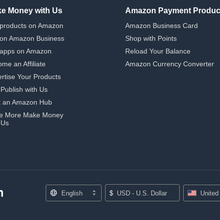
e Money with Us
Amazon Payment Produc
 products on Amazon
Amazon Business Card
 on Amazon Business
Shop with Points
 apps on Amazon
Reload Your Balance
me an Affiliate
Amazon Currency Converter
rtise Your Products
-Publish with Us
t an Amazon Hub
e More Make Money
 Us
English
$
USD - U.S. Dollar
United