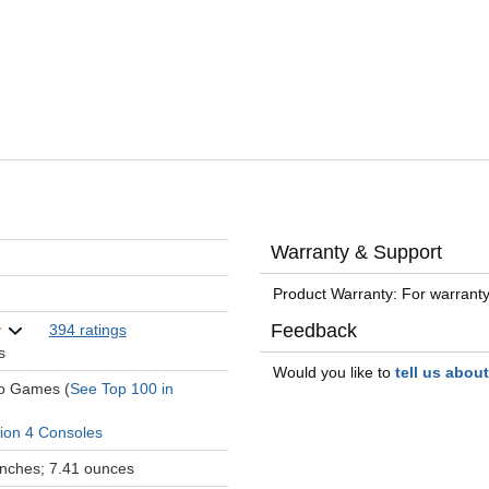
Warranty & Support
Product Warranty: For warranty
Feedback
394 ratings
s
Would you like to
tell us abou
eo Games (
See Top 100 in
tion 4 Consoles
 inches; 7.41 ounces