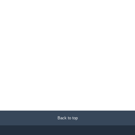
Back to top