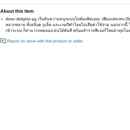
About this item
diner-delights-pg เริ่มต้นความสนุกแบบไม่ต้องคิดเยอะ เพียงแค่ลงทะเบี
หลากหลาย ทั้งสล็อต รูเล็ต และเกมกีฬาโดยไม่เสียค่าใช้จ่าย นอกจากนี้ ไ
เข้าระบบ ก็สามารถทดลองเล่นได้ทันที พร้อมสำรวจฟีเจอร์ใหม่ล่าสุดใ
Report an issue with this product or seller