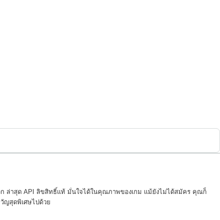
าสุด API ลิขสิทธิ์แท้ มั่นใจได้ในคุณภาพของเกม แม้ยังไม่ได้สมัคร คุณก็
ขวัญสุดพิเศษไปด้วย