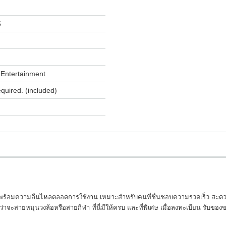
5
Entertainment
equired. (included)
 พร้อมความลื่นไหลตลอดการใช้งาน เหมาะสำหรับคนที่ชื่นชอบความรวดเร็ว สะดวก ล่
าจะสายหมุนวงล้อหรือสายกีฬา ที่นี่มีให้ครบ และที่พิเศษ เมื่อลงทะเบียน รับของ