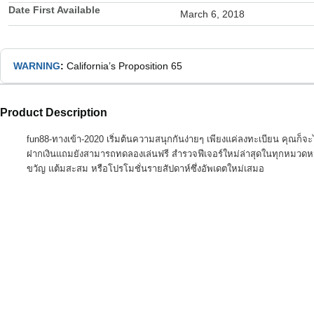
Date First Available
March 6, 2018
WARNING
:
California’s Proposition 65
Product Description
fun88-ทางเข้า-2020 เริ่มต้นความสนุกกันง่ายๆ เพียงแค่ลงทะเบียน คุณก็จะได
ฝากเงินแถมยังสามารถทดลองเล่นฟรี สำรวจฟีเจอร์ใหม่ล่าสุดในทุกหมวดหมู
ขวัญ แต้มสะสม หรือโปรโมชั่นรายสัปดาห์ซึ่งอัพเดตใหม่เสมอ