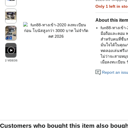
Only 1 left in st
About this ite
fun88-ทางเข้า-
มือถือและคอม 
สำหรับคนที่ชื่น
มั่นใจได้ในคุณ
ทดลองเล่นฟรีแบ
ไม่ว่าจะสายหมุน
2 VIDEOS
เมื่อลงทะเบียน
Report an issue
Customers who bought this item also bough