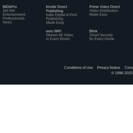
IMDbPro
Kindle Direct
Prime Video Direct
Get Info
Video Distribution
Publishing
Entertainment
Made Easy
Indie Digital & Print
Professionals
Publishing
Need
Made Easy
eero WiFi
Blink
Stream 4K Video
Smart Security
in Every Room
for Every Home
Conditions of Use
Privacy Notice
Cons
© 1996-2025, 