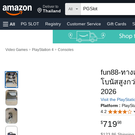
Deliver to
All
Thailand
PG SLOT
Registry
Customer Service
Gift Cards
S
All
›
›
Video Games
PlayStation 4
Consoles
fun88-ทาง
โบนัสสูงกว
2026
Visit the PlayStat
Platform :
PlaySt
4.2
719
$
98
$123.86 Shipping