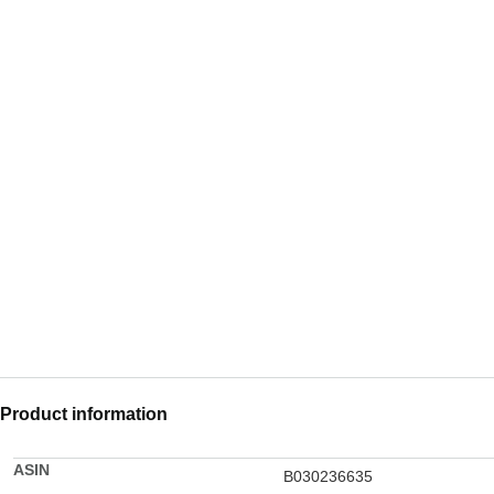
Product information
ASIN
B030236635