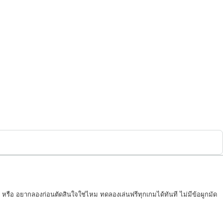
รือ อยากลองก่อนตัดสินใจใช่ไหม ทดลองเล่นฟรีทุกเกมได้ทันที ไม่มีข้อผูกมัด