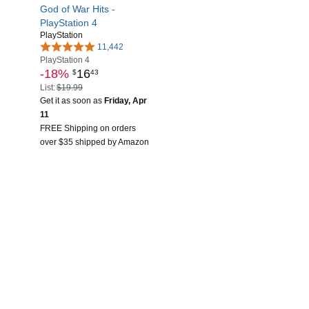
God of War Hits -
PlayStation 4
PlayStation
11,442
PlayStation 4
-18%
16
$
43
List:
$19.99
Get it as soon as
Friday, Apr
11
FREE Shipping on orders
over $35 shipped by Amazon