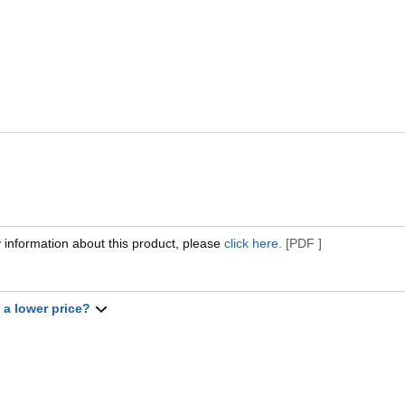
 information about this product, please
click here.
[PDF ]
t a lower price?