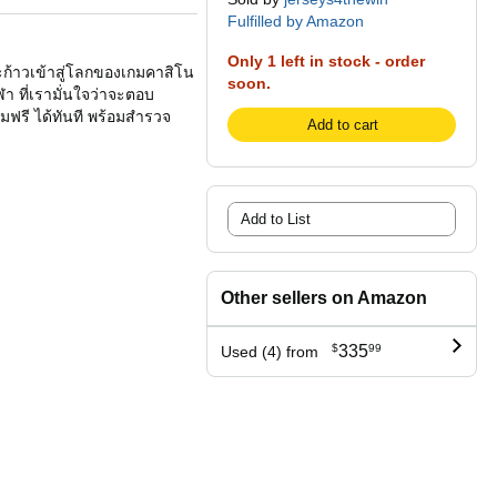
Fulfilled by Amazon
Only 1 left in stock - order
ะก้าวเข้าสู่โลกของเกมคาสิโน
soon.
ฬา ที่เรามั่นใจว่าจะตอบ
ฟรี ได้ทันที พร้อมสำรวจ
Add to cart
Add to List
Other sellers on Amazon
$
335
99
Used (4) from