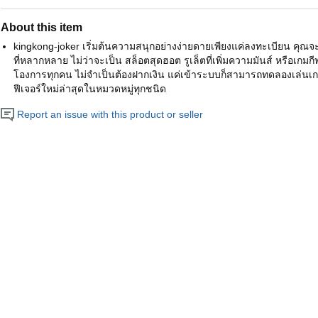
About this item
kingkong-joker เริ่มต้นความสนุกอย่างง่ายดายเพียงแค่ลงทะเบียน คุณจ
ที่หลากหลาย ไม่ว่าจะเป็น สล็อตสุดฮอต รูเล็ตที่เพิ่มความมันส์ หรือเกมกี
โองการทุกคน ไม่จำเป็นต้องฝากเงิน แค่เข้าระบบก็สามารถทดลองเล่นเกม
ฟีเจอร์ใหม่ล่าสุดในหมวดหมู่ทุกชนิด
Report an issue with this product or seller