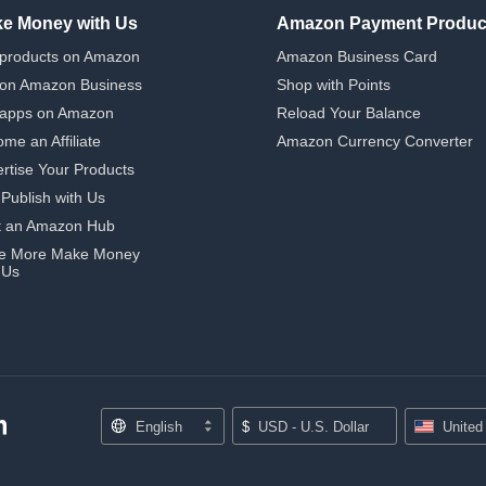
e Money with Us
Amazon Payment Produc
 products on Amazon
Amazon Business Card
 on Amazon Business
Shop with Points
 apps on Amazon
Reload Your Balance
me an Affiliate
Amazon Currency Converter
rtise Your Products
-Publish with Us
t an Amazon Hub
e More Make Money
 Us
English
$
USD - U.S. Dollar
United