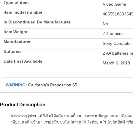
Type of item
Video Game
Item model number
465551863354
Is Discontinued By Manufacturer
No
Item Weight
7.4 ounces
Manufacturer
Sony Computer 
Batteries
2 AA batteries r
Date First Available
March 6, 2018
WARNING
:
California’s Proposition 65
Product Description
kingkong-joker แม้ยังไม่ได้สมัคร คุณก็สามารถทราบข้อมูล เกมคาสิโนแล
เพียงแค่คลิกเข้ามา เรายังมีระบบใหม่ล่าสุด มั่นใจด้วย API ลิขสิทธิ์แท้ พร้