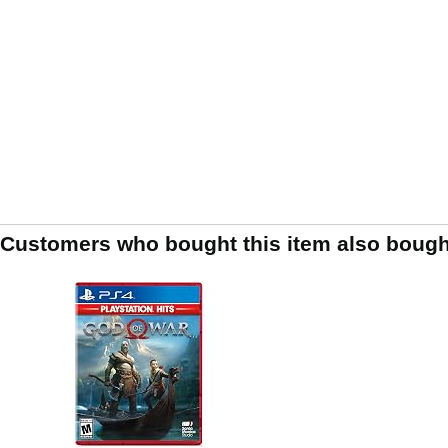
Customers who bought this item also bough