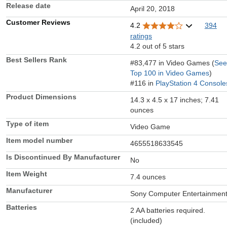
Release date
April 20, 2018
Customer Reviews
4.2
394
ratings
4.2 out of 5 stars
Best Sellers Rank
#83,477 in Video Games (
See
Top 100 in Video Games
)
#116 in
PlayStation 4 Console
Product Dimensions
14.3 x 4.5 x 17 inches; 7.41
ounces
Type of item
Video Game
Item model number
4655518633545
Is Discontinued By Manufacturer
No
Item Weight
7.4 ounces
Manufacturer
Sony Computer Entertainmen
Batteries
2 AA batteries required.
(included)