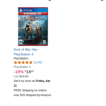
God of War Hits -
PlayStation 4
PlayStation
11,442
PlayStation 4
-18%
16
$
43
List:
$19.99
Get it as soon as
Friday, Apr
11
FREE Shipping on orders
over $35 shipped by Amazon