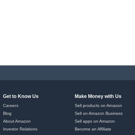
Get to Know Us
Make Money with Us
Careers
Sell products on Amazon
Blog
Sell on Amazon Business
About Amazon
Sell apps on Amazon
Investor Relations
Become an Affiliate