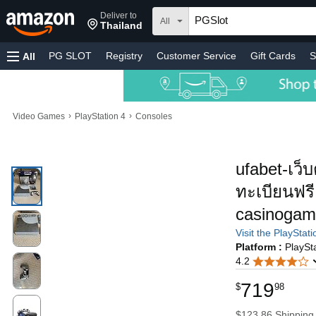
Deliver to
All
Thailand
PG SLOT
Registry
Customer Service
Gift Cards
S
All
›
›
Video Games
PlayStation 4
Consoles
ufabet-เว็
ทะเบียนฟรี 
casinogam
Visit the PlayStat
Platform :
PlaySt
4.2
719
$
98
$123.86 Shipping