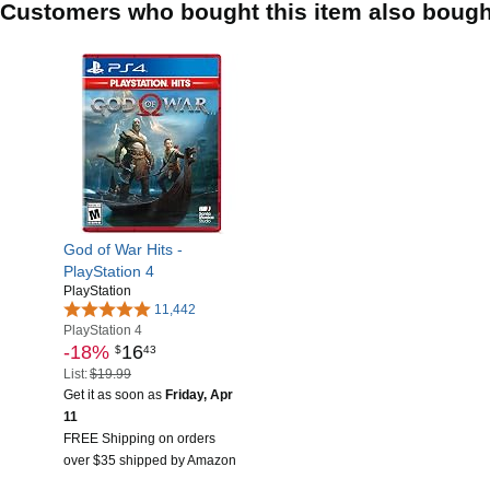
Customers who bought this item also bough
God of War Hits -
PlayStation 4
PlayStation
11,442
PlayStation 4
-18%
16
$
43
List:
$19.99
Get it as soon as
Friday, Apr
11
FREE Shipping on orders
over $35 shipped by Amazon