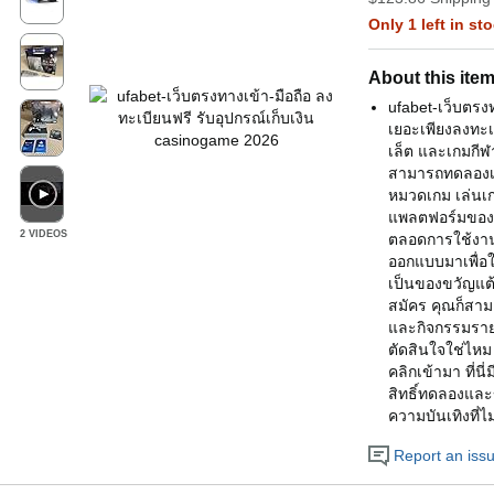
Only 1 left in st
About this ite
ufabet-เว็บตรงท
เยอะเพียงลงทะเ
เล็ต และเกมกีฬา
สามารถทดลองเล่
หมวดเกม เล่นเ
แพลตฟอร์มของเ
2 VIDEOS
ตลอดการใช้งาน 
ออกแบบมาเพื่อให
เป็นของขวัญแต้
สมัคร คุณก็สาม
และกิจกรรมรายว
ตัดสินใจใช่ไหม 
คลิกเข้ามา ที่น
สิทธิ์ทดลองและ
ความบันเทิงที่ไ
Report an issue