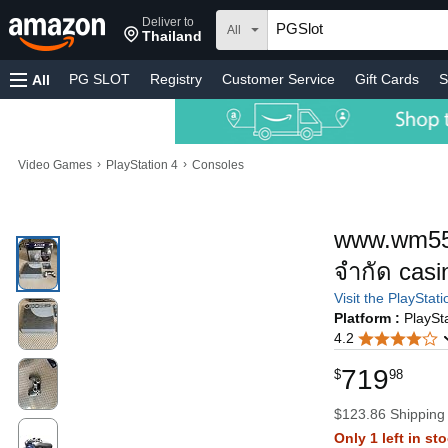
Deliver to
All
Thailand
PG SLOT
Registry
Customer Service
Gift Cards
S
All
›
›
Video Games
PlayStation 4
Consoles
www.wm55 
จำกัด cas
Visit the PlayStat
Platform :
PlaySt
4.2
719
$
98
$123.86 Shipping
Only 1 left in st