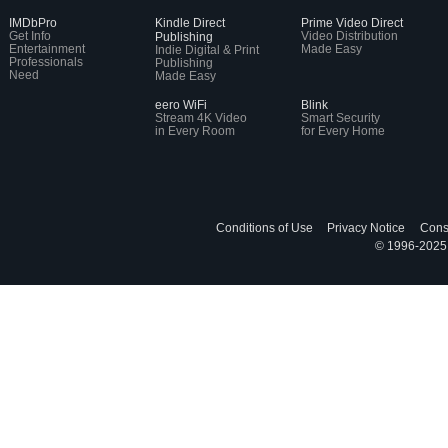
IMDbPro
Kindle Direct
Prime Video Direct
Get Info
Video Distribution
Publishing
Entertainment
Made Easy
Indie Digital & Print
Professionals
Publishing
Need
Made Easy
eero WiFi
Blink
Stream 4K Video
Smart Security
in Every Room
for Every Home
Conditions of Use
Privacy Notice
Cons
© 1996-2025, 