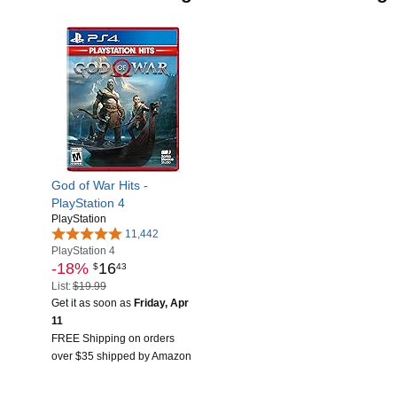
God of War Hits -
PlayStation 4
PlayStation
11,442
PlayStation 4
-18%
16
$
43
List:
$19.99
Get it as soon as
Friday, Apr
11
FREE Shipping on orders
over $35 shipped by Amazon